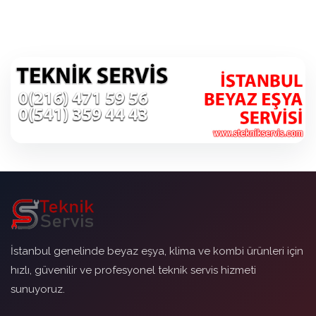
İstanbul genelinde beyaz eşya, klima ve kombi ürünleri için
hızlı, güvenilir ve profesyonel teknik servis hizmeti
sunuyoruz.