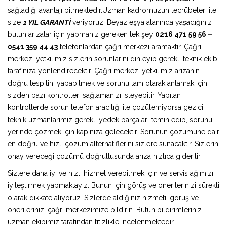
sağladığı avantajı bilmektedir.Uzman kadromuzun tecrübeleri ile
size
1 YIL GARANTİ
veriyoruz. Beyaz eşya alanında yaşadığınız
bütün arızalar için yapmanız gereken tek şey
0216 471 59 56 –
0541 359 44 43
telefonlardan çağrı merkezi aramaktır. Çağrı
merkezi yetkilimiz sizlerin sorunlarını dinleyip gerekli teknik ekibi
tarafınıza yönlendirecektir. Çağrı merkezi yetkilimiz arızanın
doğru tespitini yapabilmek ve sorunu tam olarak anlamak için
sizden bazı kontrolleri sağlamanızı isteyebilir. Yapılan
kontrollerde sorun telefon aracılığı ile çözülemiyorsa gezici
teknik uzmanlarımız gerekli yedek parçaları temin edip, sorunu
yerinde çözmek için kapınıza gelecektir. Sorunun çözümüne dair
en doğru ve hızlı çözüm alternatiflerini sizlere sunacaktır. Sizlerin
onay vereceği çözümü doğrultusunda arıza hızlıca giderilir.
Sizlere daha iyi ve hızlı hizmet verebilmek için ve servis ağımızı
iyileştirmek yapmaktayız. Bunun için görüş ve önerilerinizi sürekli
olarak dikkate alıyoruz. Sizlerde aldığınız hizmeti, görüş ve
önerilerinizi çağrı merkezimize bildirin. Bütün bildirimleriniz
uzman ekibimiz tarafından titizlikle incelenmektedir.