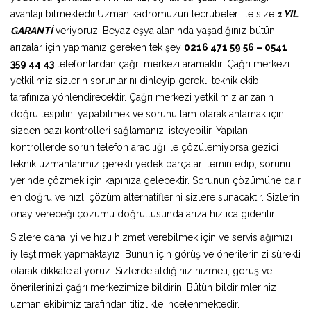
avantajı bilmektedir.Uzman kadromuzun tecrübeleri ile size
1 YIL
GARANTİ
veriyoruz. Beyaz eşya alanında yaşadığınız bütün
arızalar için yapmanız gereken tek şey
0216 471 59 56 – 0541
359 44 43
telefonlardan çağrı merkezi aramaktır. Çağrı merkezi
yetkilimiz sizlerin sorunlarını dinleyip gerekli teknik ekibi
tarafınıza yönlendirecektir. Çağrı merkezi yetkilimiz arızanın
doğru tespitini yapabilmek ve sorunu tam olarak anlamak için
sizden bazı kontrolleri sağlamanızı isteyebilir. Yapılan
kontrollerde sorun telefon aracılığı ile çözülemiyorsa gezici
teknik uzmanlarımız gerekli yedek parçaları temin edip, sorunu
yerinde çözmek için kapınıza gelecektir. Sorunun çözümüne dair
en doğru ve hızlı çözüm alternatiflerini sizlere sunacaktır. Sizlerin
onay vereceği çözümü doğrultusunda arıza hızlıca giderilir.
Sizlere daha iyi ve hızlı hizmet verebilmek için ve servis ağımızı
iyileştirmek yapmaktayız. Bunun için görüş ve önerilerinizi sürekli
olarak dikkate alıyoruz. Sizlerde aldığınız hizmeti, görüş ve
önerilerinizi çağrı merkezimize bildirin. Bütün bildirimleriniz
uzman ekibimiz tarafından titizlikle incelenmektedir.