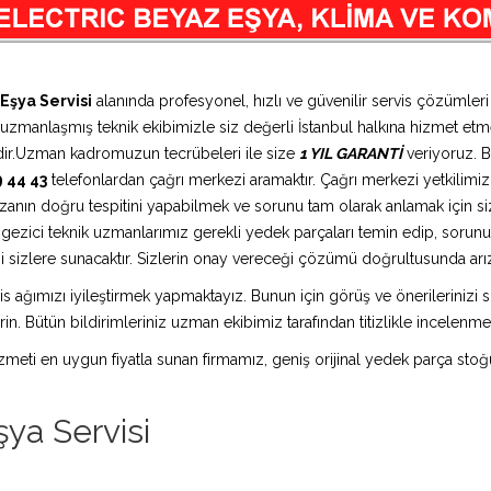
Eşya Servisi
alanında profesyonel, hızlı ve güvenilir servis çözümler
a uzmanlaşmış teknik ekibimizle siz değerli İstanbul halkına hizmet etme
tedir.Uzman kadromuzun tecrübeleri ile size
1 YIL GARANTİ
veriyoruz. B
9 44 43
telefonlardan çağrı merkezi aramaktır. Çağrı merkezi yetkilimiz s
rızanın doğru tespitini yapabilmek ve sorunu tam olarak anlamak için siz
a gezici teknik uzmanlarımız gerekli yedek parçaları temin edip, sorun
 sizlere sunacaktır. Sizlerin onay vereceği çözümü doğrultusunda arıza 
is ağımızı iyileştirmek yapmaktayız. Bunun için görüş ve önerilerinizi sü
in. Bütün bildirimleriniz uzman ekibimiz tarafından titizlikle incelenme
 hizmeti en uygun fiyatla sunan firmamız, geniş orijinal yedek parça stoğ
ya Servisi