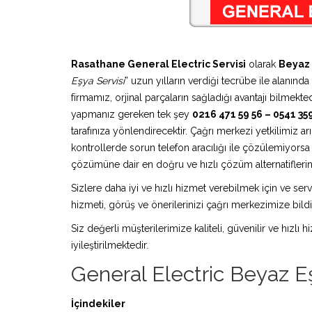
Rasathane General Electric Servisi
olarak
Beyaz 
Eşya Servisi
” uzun yılların verdiği tecrübe ile alanınd
firmamız, orjinal parçaların sağladığı avantajı bilmek
yapmanız gereken tek şey
0216 471 59 56 – 0541 35
tarafınıza yönlendirecektir. Çağrı merkezi yetkilimiz a
kontrollerde sorun telefon aracılığı ile çözülemiyors
çözümüne dair en doğru ve hızlı çözüm alternatiflerini
Sizlere daha iyi ve hızlı hizmet verebilmek için ve serv
hizmeti, görüş ve önerilerinizi çağrı merkezimize bildir
Siz değerli müşterilerimize kaliteli, güvenilir ve hızlı
iyileştirilmektedir.
General Electric Beyaz Eş
İçindekiler