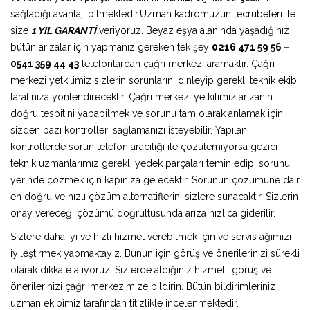
sağladığı avantajı bilmektedir.Uzman kadromuzun tecrübeleri ile
size
1 YIL GARANTİ
veriyoruz. Beyaz eşya alanında yaşadığınız
bütün arızalar için yapmanız gereken tek şey
0216 471 59 56 –
0541 359 44 43
telefonlardan çağrı merkezi aramaktır. Çağrı
merkezi yetkilimiz sizlerin sorunlarını dinleyip gerekli teknik ekibi
tarafınıza yönlendirecektir. Çağrı merkezi yetkilimiz arızanın
doğru tespitini yapabilmek ve sorunu tam olarak anlamak için
sizden bazı kontrolleri sağlamanızı isteyebilir. Yapılan
kontrollerde sorun telefon aracılığı ile çözülemiyorsa gezici
teknik uzmanlarımız gerekli yedek parçaları temin edip, sorunu
yerinde çözmek için kapınıza gelecektir. Sorunun çözümüne dair
en doğru ve hızlı çözüm alternatiflerini sizlere sunacaktır. Sizlerin
onay vereceği çözümü doğrultusunda arıza hızlıca giderilir.
Sizlere daha iyi ve hızlı hizmet verebilmek için ve servis ağımızı
iyileştirmek yapmaktayız. Bunun için görüş ve önerilerinizi sürekli
olarak dikkate alıyoruz. Sizlerde aldığınız hizmeti, görüş ve
önerilerinizi çağrı merkezimize bildirin. Bütün bildirimleriniz
uzman ekibimiz tarafından titizlikle incelenmektedir.