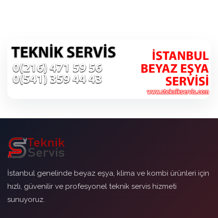
İstanbul genelinde beyaz eşya, klima ve kombi ürünleri için
hızlı, güvenilir ve profesyonel teknik servis hizmeti
sunuyoruz.