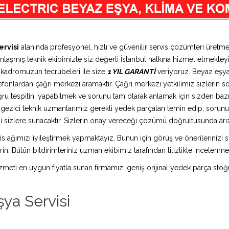
ervisi
alanında profesyonel, hızlı ve güvenilir servis çözümleri üretm
anlaşmış teknik ekibimizle siz değerli İstanbul halkına hizmet etmekteyi
n kadromuzun tecrübeleri ile size
1 YIL GARANTİ
veriyoruz. Beyaz eşya 
efonlardan çağrı merkezi aramaktır. Çağrı merkezi yetkilimiz sizlerin soru
ru tespitini yapabilmek ve sorunu tam olarak anlamak için sizden bazı k
a gezici teknik uzmanlarımız gerekli yedek parçaları temin edip, sorun
 sizlere sunacaktır. Sizlerin onay vereceği çözümü doğrultusunda arıza 
is ağımızı iyileştirmek yapmaktayız. Bunun için görüş ve önerilerinizi sü
in. Bütün bildirimleriniz uzman ekibimiz tarafından titizlikle incelenme
 hizmeti en uygun fiyatla sunan firmamız, geniş orijinal yedek parça stoğ
ya Servisi