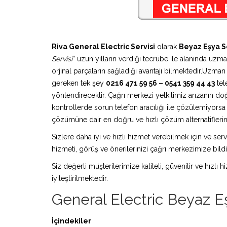
Riva General Electric Servisi
olarak
Beyaz Eşya S
Servisi
” uzun yılların verdiği tecrübe ile alanında uzm
orjinal parçaların sağladığı avantajı bilmektedir.Uzma
gereken tek şey
0216 471 59 56 – 0541 359 44 43
tel
yönlendirecektir. Çağrı merkezi yetkilimiz arızanın doğ
kontrollerde sorun telefon aracılığı ile çözülemiyors
çözümüne dair en doğru ve hızlı çözüm alternatiflerini
Sizlere daha iyi ve hızlı hizmet verebilmek için ve serv
hizmeti, görüş ve önerilerinizi çağrı merkezimize bildir
Siz değerli müşterilerimize kaliteli, güvenilir ve hızlı
iyileştirilmektedir.
General Electric Beyaz Eş
İçindekiler