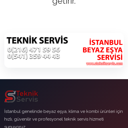
getirir.
İstanbul genelinde beyaz eşya, klima ve kombi ürünleri için
hızlı, güvenilir ve profesyonel teknik servis hizmeti
sunuyoruz.