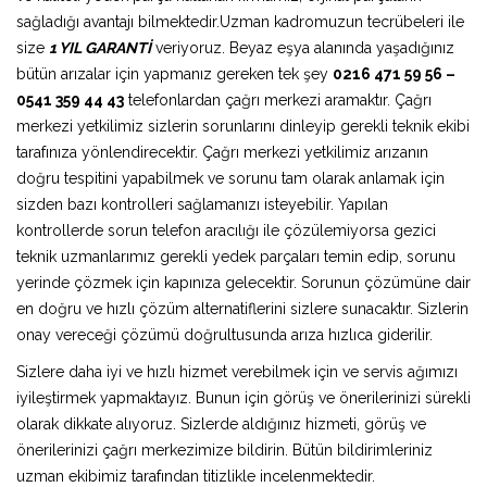
sağladığı avantajı bilmektedir.Uzman kadromuzun tecrübeleri ile
size
1 YIL GARANTİ
veriyoruz. Beyaz eşya alanında yaşadığınız
bütün arızalar için yapmanız gereken tek şey
0216 471 59 56 –
0541 359 44 43
telefonlardan çağrı merkezi aramaktır. Çağrı
merkezi yetkilimiz sizlerin sorunlarını dinleyip gerekli teknik ekibi
tarafınıza yönlendirecektir. Çağrı merkezi yetkilimiz arızanın
doğru tespitini yapabilmek ve sorunu tam olarak anlamak için
sizden bazı kontrolleri sağlamanızı isteyebilir. Yapılan
kontrollerde sorun telefon aracılığı ile çözülemiyorsa gezici
teknik uzmanlarımız gerekli yedek parçaları temin edip, sorunu
yerinde çözmek için kapınıza gelecektir. Sorunun çözümüne dair
en doğru ve hızlı çözüm alternatiflerini sizlere sunacaktır. Sizlerin
onay vereceği çözümü doğrultusunda arıza hızlıca giderilir.
Sizlere daha iyi ve hızlı hizmet verebilmek için ve servis ağımızı
iyileştirmek yapmaktayız. Bunun için görüş ve önerilerinizi sürekli
olarak dikkate alıyoruz. Sizlerde aldığınız hizmeti, görüş ve
önerilerinizi çağrı merkezimize bildirin. Bütün bildirimleriniz
uzman ekibimiz tarafından titizlikle incelenmektedir.