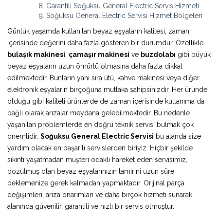
Garantili Soğuksu General Electric Servis Hizmeti
Soğuksu General Electric Servisi Hizmet Bölgeleri
Günlük yaşamda kullanılan beyaz eşyaların kalitesi, zaman
içerisinde değerini daha fazla gösteren bir durumdur. Özellikle
bulaşık makinesi
,
çamaşır makinesi
ve
buzdolabı
gibi büyük
beyaz eşyaların uzun ömürlü olmasına daha fazla dikkat
edilmektedir. Bunların yanı sıra ütü, kahve makinesi veya diğer
elektronik eşyaların birçoğuna mutlaka sahipsinizdir. Her üründe
olduğu gibi kaliteli ürünlerde de zaman içerisinde kullanıma da
bağlı olarak arızalar meydana gelebilmektedir. Bu nedenle
yaşanılan problemlerde en doğru teknik servisi bulmak çok
önemlidir.
Soğuksu General Electric Servisi
bu alanda size
yardım olacak en başarılı servislerden biriyiz. Hiçbir şekilde
sıkıntı yaşatmadan müşteri odaklı hareket eden servisimiz,
bozulmuş olan beyaz eşyalarınızın tamirini uzun süre
beklemenize gerek kalmadan yapmaktadır. Orijinal parça
değişimleri, arıza onarımları ve daha birçok hizmeti sunarak
alanında güvenilir, garantili ve hızlı bir servis olmuştur.