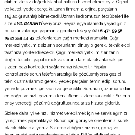
ekibimizle siz değerli İstanbul halkına hizmet etmekteyiz. Orjinal
ve kaliteli yedek parça kullanan firmamız, orjinal parçaların
sağladığı avantajı bilmektedir.Uzman kadromuzun tecrübeleri ile
size
1 YIL GARANTİ
veriyoruz. Beyaz eşya alanında yaşadığınız
bütün arızalar için yapmanız gereken tek şey
0216 471 59 56 –
0541 359 44 43
telefonlardan çağrı merkezi aramaktır. Çağrı
merkezi yetkilimiz sizlerin sorunlarını dinleyip gerekli teknik ekibi
tarafınıza yönlendirecektir. Çağrı merkezi yetkilimiz arızanın
doğru tespitini yapabilmek ve sorunu tam olarak anlamak için
sizden bazı kontrolleri sağlamanızı isteyebilir. Yapılan
kontrollerde sorun telefon aracılığı ile çözülemiyorsa gezici
teknik uzmanlarımız gerekli yedek parçaları temin edip, sorunu
yerinde çözmek için kapınıza gelecektir. Sorunun çözümüne dair
en doğru ve hızlı çözüm alternatiflerini sizlere sunacaktır. Sizlerin
onay vereceği çözümü doğrultusunda arıza hızlıca giderilir.
Sizlere daha iyi ve hızlı hizmet verebilmek için ve servis ağımızı
iyileştirmek yapmaktayız. Bunun için görüş ve önerilerinizi sürekli
olarak dikkate alıyoruz. Sizlerde aldığınız hizmeti, görüş ve
önerilerinizi çağrı merkezimize bildirin. Bütün bildirimleriniz