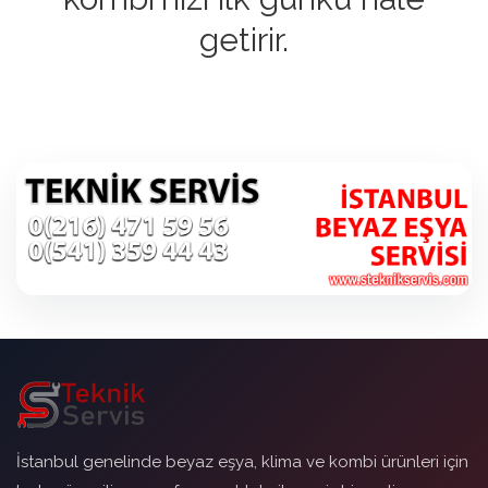
getirir.
İstanbul genelinde beyaz eşya, klima ve kombi ürünleri için