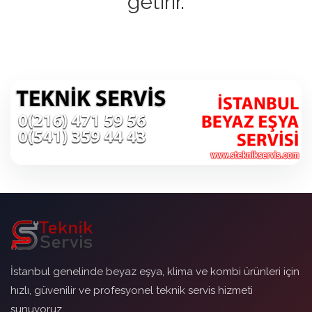
getirir.
İstanbul genelinde beyaz eşya, klima ve kombi ürünleri için
hızlı, güvenilir ve profesyonel teknik servis hizmeti
sunuyoruz.