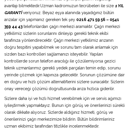
avantajı bilmektedir.Uzman kadromuzun tecrübeleri ile size
1 YIL
GARANTİ
veriyoruz. Beyaz eşya alanında yaşadığınız bütün
arızalar için yapmanız gereken tek şey
0216 471 59 56 – 0541
359 44 43
telefonlardan çağrı merkezi aramaktır. Çağrı merkezi
yetkilimiz sizlerin sorunlarını dinleyip gerekli teknik ekibi
tarafınıza yönlendirecektir. Çağrı merkezi yetkilimiz arızanın
doğru tespitini yapabilmek ve sorunu tam olarak anlamak için
sizden bazı kontrolleri sağlamanızı isteyebilir. Yapılan
kontrollerde sorun telefon aracılığı ile çözülemiyorsa gezici
teknik uzmanlarımız gerekli yedek parçaları temin edip, sorunu
yerinde çözmek için kapınıza gelecektir. Sorunun çözümüne dair
en doğru ve hızlı çözüm alternatiflerini sizlere sunacaktır. Sizlerin
onay vereceği çözümü doğrultusunda arıza hızlıca giderilir.
Sizlere daha iyi ve hızlı hizmet verebilmek için ve servis ağımızı
iyileştirmek yapmaktayız. Bunun için görüş ve önerilerinizi sürekli
olarak dikkate alıyoruz. Sizlerde aldığınız hizmeti, görüş ve
önerilerinizi çağrı merkezimize bildirin. Bütün bildirimleriniz
uzman ekibimiz tarafından titizlikle incelenmektedir.