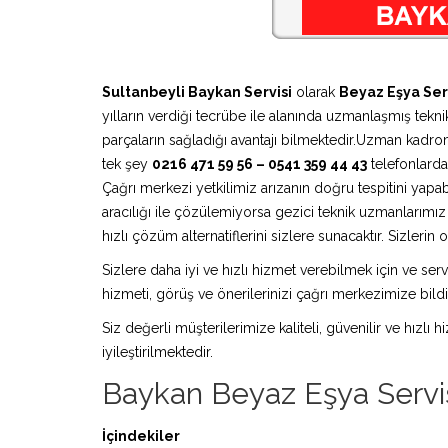
Sultanbeyli Baykan Servisi
olarak
Beyaz Eşya Ser
yılların verdiği tecrübe ile alanında uzmanlaşmış teknik
parçaların sağladığı avantajı bilmektedir.Uzman kadro
tek şey
0216 471 59 56 – 0541 359 44 43
telefonlardan
Çağrı merkezi yetkilimiz arızanın doğru tespitini yapa
aracılığı ile çözülemiyorsa gezici teknik uzmanlarım
hızlı çözüm alternatiflerini sizlere sunacaktır. Sizleri
Sizlere daha iyi ve hızlı hizmet verebilmek için ve serv
hizmeti, görüş ve önerilerinizi çağrı merkezimize bildir
Siz değerli müşterilerimize kaliteli, güvenilir ve hızlı
iyileştirilmektedir.
Baykan Beyaz Eşya Servi
İçindekiler