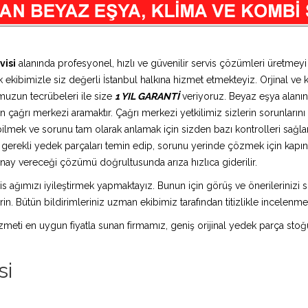
visi
alanında profesyonel, hızlı ve güvenilir servis çözümleri üretmey
 ekibimizle siz değerli İstanbul halkına hizmet etmekteyiz. Orjinal ve k
muzun tecrübeleri ile size
1 YIL GARANTİ
veriyoruz. Beyaz eşya alanın
 çağrı merkezi aramaktır. Çağrı merkezi yetkilimiz sizlerin sorunlarını d
bilmek ve sorunu tam olarak anlamak için sizden bazı kontrolleri sağlam
ız gerekli yedek parçaları temin edip, sorunu yerinde çözmek için kap
n onay vereceği çözümü doğrultusunda arıza hızlıca giderilir.
is ağımızı iyileştirmek yapmaktayız. Bunun için görüş ve önerilerinizi sü
in. Bütün bildirimleriniz uzman ekibimiz tarafından titizlikle incelenme
 hizmeti en uygun fiyatla sunan firmamız, geniş orijinal yedek parça stoğ
si