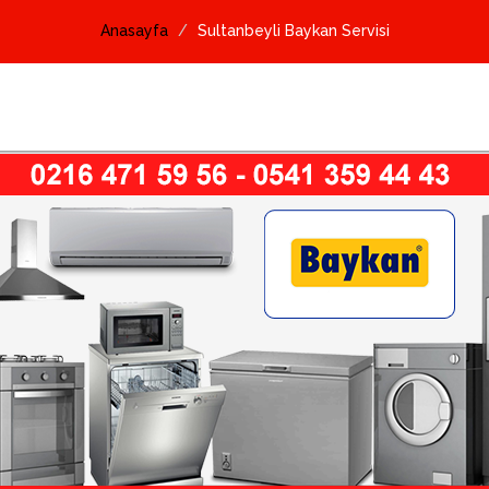
Anasayfa
Sultanbeyli Baykan Servisi