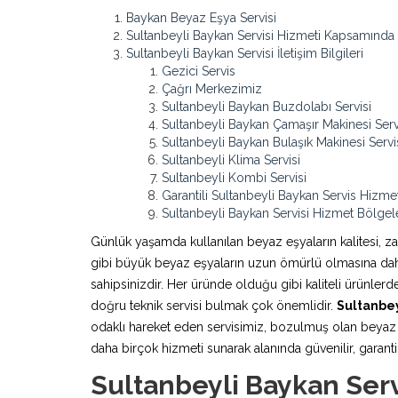
Baykan Beyaz Eşya Servisi
Sultanbeyli Baykan Servisi Hizmeti Kapsamında
Sultanbeyli Baykan Servisi İletişim Bilgileri
Gezici Servis
Çağrı Merkezimiz
Sultanbeyli Baykan Buzdolabı Servisi
Sultanbeyli Baykan Çamaşır Makinesi Serv
Sultanbeyli Baykan Bulaşık Makinesi Servi
Sultanbeyli Klima Servisi
Sultanbeyli Kombi Servisi
Garantili Sultanbeyli Baykan Servis Hizmet
Sultanbeyli Baykan Servisi Hizmet Bölgel
Günlük yaşamda kullanılan beyaz eşyaların kalitesi, z
gibi büyük beyaz eşyaların uzun ömürlü olmasına daha 
sahipsinizdir. Her üründe olduğu gibi kaliteli ürünle
doğru teknik servisi bulmak çok önemlidir.
Sultanbey
odaklı hareket eden servisimiz, bozulmuş olan beyaz e
daha birçok hizmeti sunarak alanında güvenilir, garantili
Sultanbeyli Baykan Ser