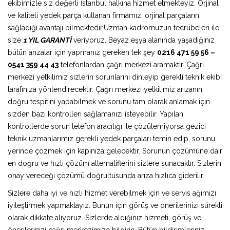
ekibimizle siz değerli İstanbul halkına hizmet etmekteyiz. Orjinal
ve kaliteli yedek parça kullanan firmamız, orjinal parçaların
sağladığı avantajı bilmektedir.Uzman kadromuzun tecrübeleri ile
size
1 YIL GARANTİ
veriyoruz. Beyaz eşya alanında yaşadığınız
bütün arızalar için yapmanız gereken tek şey
0216 471 59 56 –
0541 359 44 43
telefonlardan çağrı merkezi aramaktır. Çağrı
merkezi yetkilimiz sizlerin sorunlarını dinleyip gerekli teknik ekibi
tarafınıza yönlendirecektir. Çağrı merkezi yetkilimiz arızanın
doğru tespitini yapabilmek ve sorunu tam olarak anlamak için
sizden bazı kontrolleri sağlamanızı isteyebilir. Yapılan
kontrollerde sorun telefon aracılığı ile çözülemiyorsa gezici
teknik uzmanlarımız gerekli yedek parçaları temin edip, sorunu
yerinde çözmek için kapınıza gelecektir. Sorunun çözümüne dair
en doğru ve hızlı çözüm alternatiflerini sizlere sunacaktır. Sizlerin
onay vereceği çözümü doğrultusunda arıza hızlıca giderilir.
Sizlere daha iyi ve hızlı hizmet verebilmek için ve servis ağımızı
iyileştirmek yapmaktayız. Bunun için görüş ve önerilerinizi sürekli
olarak dikkate alıyoruz. Sizlerde aldığınız hizmeti, görüş ve
önerilerinizi çağrı merkezimize bildirin. Bütün bildirimleriniz