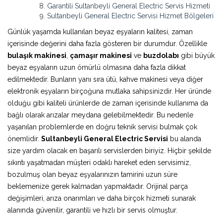
Garantili Sultanbeyli General Electric Servis Hizmeti
Sultanbeyli General Electric Servisi Hizmet Bölgeleri
Günlük yaşamda kullanılan beyaz eşyaların kalitesi, zaman
içerisinde değerini daha fazla gösteren bir durumdur. Özellikle
bulaşık makinesi
,
çamaşır makinesi
ve
buzdolabı
gibi büyük
beyaz eşyaların uzun ömürlü olmasına daha fazla dikkat
edilmektedir. Bunların yanı sıra ütü, kahve makinesi veya diğer
elektronik eşyaların birçoğuna mutlaka sahipsinizdir. Her üründe
olduğu gibi kaliteli ürünlerde de zaman içerisinde kullanıma da
bağlı olarak arızalar meydana gelebilmektedir. Bu nedenle
yaşanılan problemlerde en doğru teknik servisi bulmak çok
önemlidir.
Sultanbeyli General Electric Servisi
bu alanda
size yardım olacak en başarılı servislerden biriyiz. Hiçbir şekilde
sıkıntı yaşatmadan müşteri odaklı hareket eden servisimiz,
bozulmuş olan beyaz eşyalarınızın tamirini uzun süre
beklemenize gerek kalmadan yapmaktadır. Orijinal parça
değişimleri, arıza onarımları ve daha birçok hizmeti sunarak
alanında güvenilir, garantili ve hızlı bir servis olmuştur.