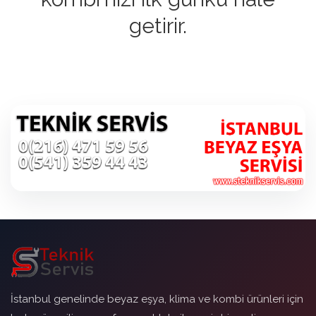
getirir.
İstanbul genelinde beyaz eşya, klima ve kombi ürünleri için