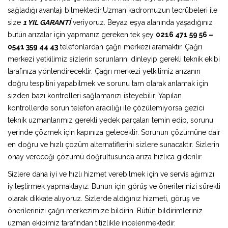
sağladığı avantajı bilmektedir.Uzman kadromuzun tecrübeleri ile
size
1 YIL GARANTİ
veriyoruz. Beyaz eşya alanında yaşadığınız
bütün arızalar için yapmanız gereken tek şey
0216 471 59 56 –
0541 359 44 43
telefonlardan çağrı merkezi aramaktır. Çağrı
merkezi yetkilimiz sizlerin sorunlarını dinleyip gerekli teknik ekibi
tarafınıza yönlendirecektir. Çağrı merkezi yetkilimiz arızanın
doğru tespitini yapabilmek ve sorunu tam olarak anlamak için
sizden bazı kontrolleri sağlamanızı isteyebilir. Yapılan
kontrollerde sorun telefon aracılığı ile çözülemiyorsa gezici
teknik uzmanlarımız gerekli yedek parçaları temin edip, sorunu
yerinde çözmek için kapınıza gelecektir. Sorunun çözümüne dair
en doğru ve hızlı çözüm alternatiflerini sizlere sunacaktır. Sizlerin
onay vereceği çözümü doğrultusunda arıza hızlıca giderilir.
Sizlere daha iyi ve hızlı hizmet verebilmek için ve servis ağımızı
iyileştirmek yapmaktayız. Bunun için görüş ve önerilerinizi sürekli
olarak dikkate alıyoruz. Sizlerde aldığınız hizmeti, görüş ve
önerilerinizi çağrı merkezimize bildirin. Bütün bildirimleriniz
uzman ekibimiz tarafından titizlikle incelenmektedir.