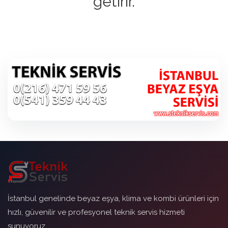
getirir.
İstanbul genelinde beyaz eşya, klima ve kombi ürünleri için
hızlı, güvenilir ve profesyonel teknik servis hizmeti
sunuyoruz.