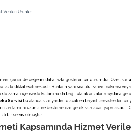
t Verilen Ürünler
aman içerisinde değerini daha fazla gösteren bir durumdur. Özellikle
b
fazla dikkat edilmektedir. Bunların yanı sıra ütü, kahve makinesi veya
rde de zaman içerisinde kullanıma da bağlı olarak arızalar meydana ge
eko Servisi
bu alanda size yardım olacak en başarılı servislerden biriy
nızın tamirini uzun süre beklemenize gerek kalmadan yapmaktadır. Orij
ızlı bir servis olmuştur.
izmeti Kapsamında Hizmet Veril