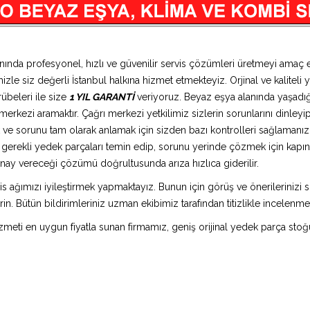
nında profesyonel, hızlı ve güvenilir servis çözümleri üretmeyi amaç 
zle siz değerli İstanbul halkına hizmet etmekteyiz. Orjinal ve kaliteli 
übeleri ile size
1 YIL GARANTİ
veriyoruz. Beyaz eşya alanında yaşadığ
erkezi aramaktır. Çağrı merkezi yetkilimiz sizlerin sorunlarını dinleyip 
 ve sorunu tam olarak anlamak için sizden bazı kontrolleri sağlamanızı 
ız gerekli yedek parçaları temin edip, sorunu yerinde çözmek için kap
n onay vereceği çözümü doğrultusunda arıza hızlıca giderilir.
is ağımızı iyileştirmek yapmaktayız. Bunun için görüş ve önerilerinizi sü
in. Bütün bildirimleriniz uzman ekibimiz tarafından titizlikle incelenme
 hizmeti en uygun fiyatla sunan firmamız, geniş orijinal yedek parça stoğ