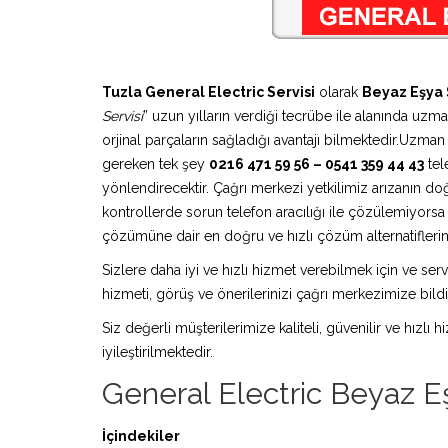
Tuzla General Electric Servisi
olarak
Beyaz Eşya 
Servisi
” uzun yılların verdiği tecrübe ile alanında uzm
orjinal parçaların sağladığı avantajı bilmektedir.Uzma
gereken tek şey
0216 471 59 56 – 0541 359 44 43
tel
yönlendirecektir. Çağrı merkezi yetkilimiz arızanın doğ
kontrollerde sorun telefon aracılığı ile çözülemiyors
çözümüne dair en doğru ve hızlı çözüm alternatiflerini
Sizlere daha iyi ve hızlı hizmet verebilmek için ve serv
hizmeti, görüş ve önerilerinizi çağrı merkezimize bildir
Siz değerli müşterilerimize kaliteli, güvenilir ve hızlı
iyileştirilmektedir.
General Electric Beyaz Eş
İçindekiler