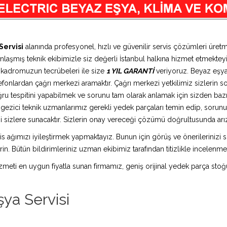
Servisi
alanında profesyonel, hızlı ve güvenilir servis çözümleri üre
anlaşmış teknik ekibimizle siz değerli İstanbul halkına hizmet etmekteyi
n kadromuzun tecrübeleri ile size
1 YIL GARANTİ
veriyoruz. Beyaz eşya 
efonlardan çağrı merkezi aramaktır. Çağrı merkezi yetkilimiz sizlerin soru
ru tespitini yapabilmek ve sorunu tam olarak anlamak için sizden bazı k
a gezici teknik uzmanlarımız gerekli yedek parçaları temin edip, sorun
 sizlere sunacaktır. Sizlerin onay vereceği çözümü doğrultusunda arıza 
is ağımızı iyileştirmek yapmaktayız. Bunun için görüş ve önerilerinizi sü
in. Bütün bildirimleriniz uzman ekibimiz tarafından titizlikle incelenme
 hizmeti en uygun fiyatla sunan firmamız, geniş orijinal yedek parça stoğ
ya Servisi