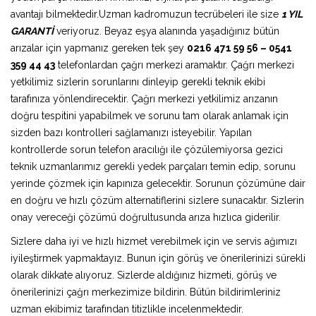
avantajı bilmektedir.Uzman kadromuzun tecrübeleri ile size
1 YIL
GARANTİ
veriyoruz. Beyaz eşya alanında yaşadığınız bütün
arızalar için yapmanız gereken tek şey
0216 471 59 56 – 0541
359 44 43
telefonlardan çağrı merkezi aramaktır. Çağrı merkezi
yetkilimiz sizlerin sorunlarını dinleyip gerekli teknik ekibi
tarafınıza yönlendirecektir. Çağrı merkezi yetkilimiz arızanın
doğru tespitini yapabilmek ve sorunu tam olarak anlamak için
sizden bazı kontrolleri sağlamanızı isteyebilir. Yapılan
kontrollerde sorun telefon aracılığı ile çözülemiyorsa gezici
teknik uzmanlarımız gerekli yedek parçaları temin edip, sorunu
yerinde çözmek için kapınıza gelecektir. Sorunun çözümüne dair
en doğru ve hızlı çözüm alternatiflerini sizlere sunacaktır. Sizlerin
onay vereceği çözümü doğrultusunda arıza hızlıca giderilir.
Sizlere daha iyi ve hızlı hizmet verebilmek için ve servis ağımızı
iyileştirmek yapmaktayız. Bunun için görüş ve önerilerinizi sürekli
olarak dikkate alıyoruz. Sizlerde aldığınız hizmeti, görüş ve
önerilerinizi çağrı merkezimize bildirin. Bütün bildirimleriniz
uzman ekibimiz tarafından titizlikle incelenmektedir.