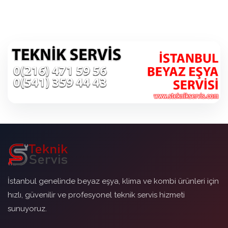
İstanbul genelinde beyaz eşya, klima ve kombi ürünleri için
hızlı, güvenilir ve profesyonel teknik servis hizmeti
sunuyoruz.