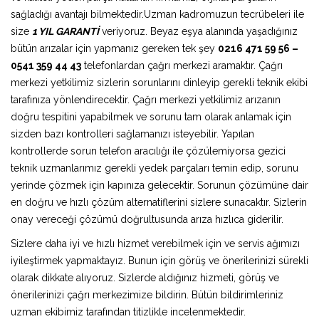
sağladığı avantajı bilmektedir.Uzman kadromuzun tecrübeleri ile
size
1 YIL GARANTİ
veriyoruz. Beyaz eşya alanında yaşadığınız
bütün arızalar için yapmanız gereken tek şey
0216 471 59 56 –
0541 359 44 43
telefonlardan çağrı merkezi aramaktır. Çağrı
merkezi yetkilimiz sizlerin sorunlarını dinleyip gerekli teknik ekibi
tarafınıza yönlendirecektir. Çağrı merkezi yetkilimiz arızanın
doğru tespitini yapabilmek ve sorunu tam olarak anlamak için
sizden bazı kontrolleri sağlamanızı isteyebilir. Yapılan
kontrollerde sorun telefon aracılığı ile çözülemiyorsa gezici
teknik uzmanlarımız gerekli yedek parçaları temin edip, sorunu
yerinde çözmek için kapınıza gelecektir. Sorunun çözümüne dair
en doğru ve hızlı çözüm alternatiflerini sizlere sunacaktır. Sizlerin
onay vereceği çözümü doğrultusunda arıza hızlıca giderilir.
Sizlere daha iyi ve hızlı hizmet verebilmek için ve servis ağımızı
iyileştirmek yapmaktayız. Bunun için görüş ve önerilerinizi sürekli
olarak dikkate alıyoruz. Sizlerde aldığınız hizmeti, görüş ve
önerilerinizi çağrı merkezimize bildirin. Bütün bildirimleriniz
uzman ekibimiz tarafından titizlikle incelenmektedir.