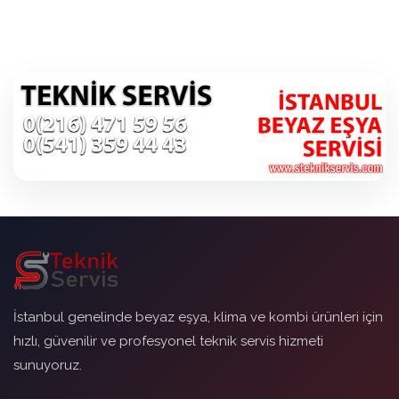
İstanbul genelinde beyaz eşya, klima ve kombi ürünleri için
hızlı, güvenilir ve profesyonel teknik servis hizmeti
sunuyoruz.