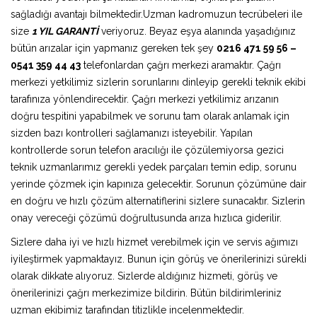
sağladığı avantajı bilmektedir.Uzman kadromuzun tecrübeleri ile
size
1 YIL GARANTİ
veriyoruz. Beyaz eşya alanında yaşadığınız
bütün arızalar için yapmanız gereken tek şey
0216 471 59 56 –
0541 359 44 43
telefonlardan çağrı merkezi aramaktır. Çağrı
merkezi yetkilimiz sizlerin sorunlarını dinleyip gerekli teknik ekibi
tarafınıza yönlendirecektir. Çağrı merkezi yetkilimiz arızanın
doğru tespitini yapabilmek ve sorunu tam olarak anlamak için
sizden bazı kontrolleri sağlamanızı isteyebilir. Yapılan
kontrollerde sorun telefon aracılığı ile çözülemiyorsa gezici
teknik uzmanlarımız gerekli yedek parçaları temin edip, sorunu
yerinde çözmek için kapınıza gelecektir. Sorunun çözümüne dair
en doğru ve hızlı çözüm alternatiflerini sizlere sunacaktır. Sizlerin
onay vereceği çözümü doğrultusunda arıza hızlıca giderilir.
Sizlere daha iyi ve hızlı hizmet verebilmek için ve servis ağımızı
iyileştirmek yapmaktayız. Bunun için görüş ve önerilerinizi sürekli
olarak dikkate alıyoruz. Sizlerde aldığınız hizmeti, görüş ve
önerilerinizi çağrı merkezimize bildirin. Bütün bildirimleriniz
uzman ekibimiz tarafından titizlikle incelenmektedir.