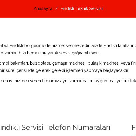
Anasayfa
Fındıklı Teknik Servisi
tanbul Fındıklı bölgesine de hizmet vermektedir. Sizde Fındıklı tarafla
z o zaman bizi hemen arayarak servis çağırabilirsiniz.
ombi bakımları, buzdolabı, çamaşır makinesi, bulaşık makinesi veya fırın 
bir süre içerisinde gelerek gerekli işlemleri yapmaya başlayacaktır.
de en iyi hizmeti veren firmamız aynı zamanda en uygun maliyetere tekn
ındıklı Servisi Telefon Numaraları
F