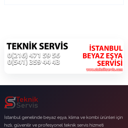
İstanbul genelinde beyaz eşya, klima ve kombi ürünleri için
hızlı, güvenilir ve profesyonel teknik servis hizmeti