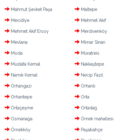
Mahmut Şevket Paşa
Maltepe
Mecidiye
Mehmet Akif
Mehmet Akif Ersoy
Merdivenköy
Mevlana
Mimar Sinan
Moda
Muratreis
Mustafa Kemal
Nakkaştepe
Namık Kemal
Necip Fazıl
Orhangazi
Orhanlı
Orhantepe
Orta
Ortaçeşme
Ortadağ
Osmanağa
Örnek mahallesi
Örnekköy
Paşabahçe