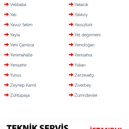
Velibaba
Yakacık
Yalı
Yalıköy
Yavuz Selim
Yavuztürk
Yayla
Yel değirmeni
Yeni Çamlıca
Yenidoğan
Yenimahalle
Yenisahra
Yenişehir
Yukarı
Yunus
Zerzevatçı
Zeynep Kamil
Ziverbey
Zühtüpaşa
Zümrütevler