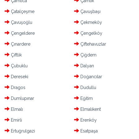
Çamlıca
Çamlık
Çatalçeşme
Çavuşbaşı
Çavuşoğlu
Çekmeköy
Çengeldere
Çengelköy
Çınardere
Çiftehavuzlar
Çiftlik
Çiğdem
Çubuklu
Dalyan
Dereseki
Doğancılar
Dragos
Dudullu
Dumlupınar
Eğitim
Elmalı
Elmalıkent
Emirli
Erenköy
Ertuğrulgazi
Esatpaşa