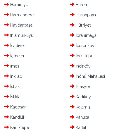
Hamidiye
Harem
Harmandere
Hasanpaşa
Haydarpaşa
Hürriyet
Ihlamurkuyu
İbrahimağa
İcadiye
İçerenköy
İçmeler
İdealtepe
İmes
İncirköy
İnkilap
İnönü Mahallesi
İshaklı
İstasyon
İstiklal
Kadıköy
Kadosan
Kalamış
Kandilli
Kanlıca
Karlıktepe
Kartal