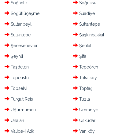
Soğanlık
Soğuksu
Söğütlüçeşme
Suadiye
Sultanbeyli
Sultantepe
Sülüntepe
Şaşkınbakkal
Şenesenevler
Şerifali
Şeyhli
Şifa
Taşdelen
Tepeören
Tepeüstü
Tokatköy
Topselvi
Toptaşı
Turgut Reis
Tuzla
Uğurmumcu
Ümraniye
Ünalan
Üsküdar
Valide-i Atik
Vaniköy