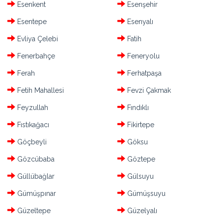
Esenkent
Esenşehir
Esentepe
Esenyalı
Evliya Çelebi
Fatih
Fenerbahçe
Feneryolu
Ferah
Ferhatpaşa
Fetih Mahallesi
Fevzi Çakmak
Feyzullah
Fındıklı
Fıstıkağacı
Fikirtepe
Göçbeyli
Göksu
Gözcübaba
Göztepe
Güllübağlar
Gülsuyu
Gümüşpınar
Gümüşsuyu
Güzeltepe
Güzelyalı