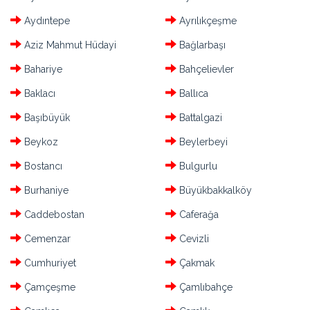
Aydıntepe
Ayrılıkçeşme
Aziz Mahmut Hüdayi
Bağlarbaşı
Bahariye
Bahçelievler
Baklacı
Ballıca
Başıbüyük
Battalgazi
Beykoz
Beylerbeyi
Bostancı
Bulgurlu
Burhaniye
Büyükbakkalköy
Caddebostan
Caferağa
Cemenzar
Cevizli
Cumhuriyet
Çakmak
Çamçeşme
Çamlıbahçe