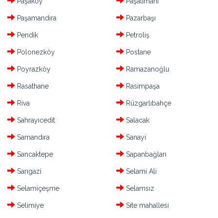
Paşaköy
Paşalimanı
Paşamandıra
Pazarbaşı
Pendik
Petroliş
Polonezköy
Postane
Poyrazköy
Ramazanoğlu
Rasathane
Rasimpaşa
Riva
Rüzgarlıbahçe
Sahrayıcedit
Salacak
Samandıra
Sanayi
Sancaktepe
Sapanbağları
Sarıgazi
Selami Ali
Selamiçeşme
Selamsız
Selimiye
Site mahallesi