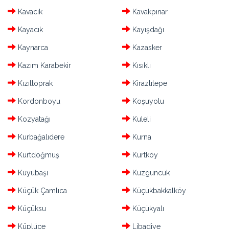
Kavacık
Kavakpınar
Kayacık
Kayışdağı
Kaynarca
Kazasker
Kazım Karabekir
Kısıklı
Kızıltoprak
Kirazlıtepe
Kordonboyu
Koşuyolu
Kozyatağı
Kuleli
Kurbağalıdere
Kurna
Kurtdoğmuş
Kurtköy
Kuyubaşı
Kuzguncuk
Küçük Çamlıca
Küçükbakkalköy
Küçüksu
Küçükyalı
Küplüce
Libadiye