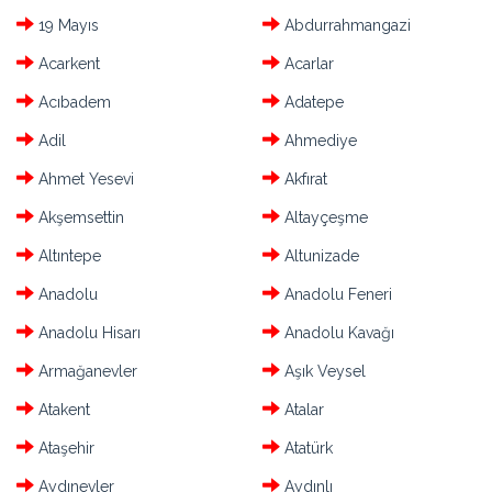
19 Mayıs
Abdurrahmangazi
Acarkent
Acarlar
Acıbadem
Adatepe
Adil
Ahmediye
Ahmet Yesevi
Akfırat
Akşemsettin
Altayçeşme
Altıntepe
Altunizade
Anadolu
Anadolu Feneri
Anadolu Hisarı
Anadolu Kavağı
Armağanevler
Aşık Veysel
Atakent
Atalar
Ataşehir
Atatürk
Aydınevler
Aydınlı