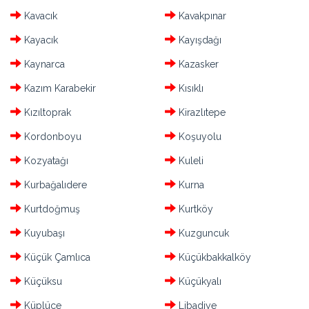
Kavacık
Kavakpınar
Kayacık
Kayışdağı
Kaynarca
Kazasker
Kazım Karabekir
Kısıklı
Kızıltoprak
Kirazlıtepe
Kordonboyu
Koşuyolu
Kozyatağı
Kuleli
Kurbağalıdere
Kurna
Kurtdoğmuş
Kurtköy
Kuyubaşı
Kuzguncuk
Küçük Çamlıca
Küçükbakkalköy
Küçüksu
Küçükyalı
Küplüce
Libadiye