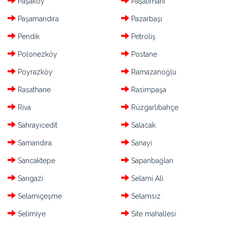
Paşaköy
Paşalimanı
Paşamandıra
Pazarbaşı
Pendik
Petroliş
Polonezköy
Postane
Poyrazköy
Ramazanoğlu
Rasathane
Rasimpaşa
Riva
Rüzgarlıbahçe
Sahrayıcedit
Salacak
Samandıra
Sanayi
Sancaktepe
Sapanbağları
Sarıgazi
Selami Ali
Selamiçeşme
Selamsız
Selimiye
Site mahallesi