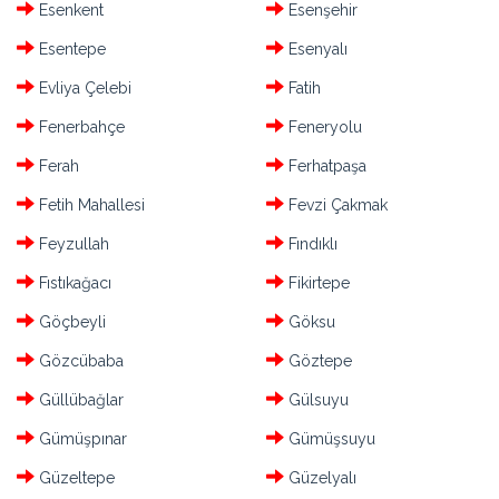
Esenkent
Esenşehir
Esentepe
Esenyalı
Evliya Çelebi
Fatih
Fenerbahçe
Feneryolu
Ferah
Ferhatpaşa
Fetih Mahallesi
Fevzi Çakmak
Feyzullah
Fındıklı
Fıstıkağacı
Fikirtepe
Göçbeyli
Göksu
Gözcübaba
Göztepe
Güllübağlar
Gülsuyu
Gümüşpınar
Gümüşsuyu
Güzeltepe
Güzelyalı