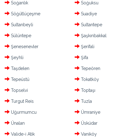
Soğanlık
Soğuksu
Söğütlüçeşme
Suadiye
Sultanbeyli
Sultantepe
Sülüntepe
Şaşkınbakkal
Şenesenevler
Şerifali
Şeyhli
Şifa
Taşdelen
Tepeören
Tepeüstü
Tokatköy
Topselvi
Toptaşı
Turgut Reis
Tuzla
Uğurmumcu
Ümraniye
Ünalan
Üsküdar
Valide-i Atik
Vaniköy