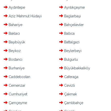
Aydıntepe
Ayrılıkçeşme
Aziz Mahmut Hüdayi
Bağlarbaşı
Bahariye
Bahçelievler
Baklacı
Ballıca
Başıbüyük
Battalgazi
Beykoz
Beylerbeyi
Bostancı
Bulgurlu
Burhaniye
Büyükbakkalköy
Caddebostan
Caferağa
Cemenzar
Cevizli
Cumhuriyet
Çakmak
Çamçeşme
Çamlıbahçe