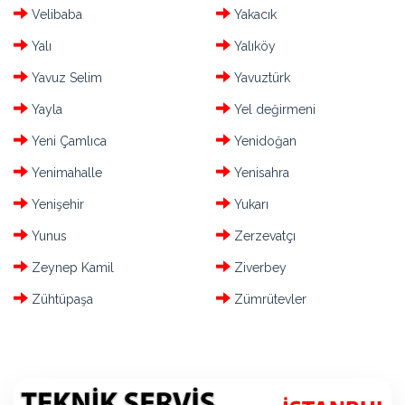
Velibaba
Yakacık
Yalı
Yalıköy
Yavuz Selim
Yavuztürk
Yayla
Yel değirmeni
Yeni Çamlıca
Yenidoğan
Yenimahalle
Yenisahra
Yenişehir
Yukarı
Yunus
Zerzevatçı
Zeynep Kamil
Ziverbey
Zühtüpaşa
Zümrütevler