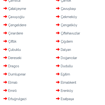
Çamlıca
Çamlık
Çatalçeşme
Çavuşbaşı
Çavuşoğlu
Çekmeköy
Çengeldere
Çengelköy
Çınardere
Çiftehavuzlar
Çiftlik
Çiğdem
Çubuklu
Dalyan
Dereseki
Doğancılar
Dragos
Dudullu
Dumlupınar
Eğitim
Elmalı
Elmalıkent
Emirli
Erenköy
Ertuğrulgazi
Esatpaşa