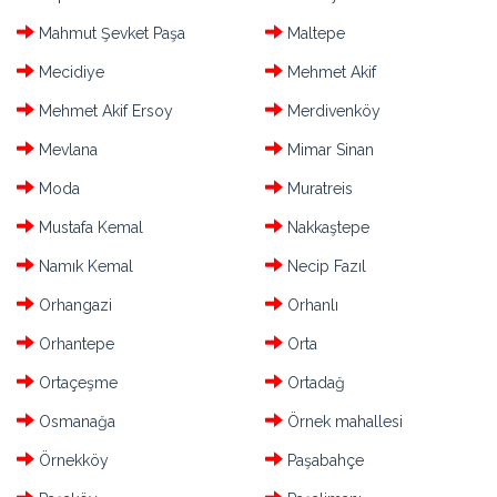
Mahmut Şevket Paşa
Maltepe
Mecidiye
Mehmet Akif
Mehmet Akif Ersoy
Merdivenköy
Mevlana
Mimar Sinan
Moda
Muratreis
Mustafa Kemal
Nakkaştepe
Namık Kemal
Necip Fazıl
Orhangazi
Orhanlı
Orhantepe
Orta
Ortaçeşme
Ortadağ
Osmanağa
Örnek mahallesi
Örnekköy
Paşabahçe