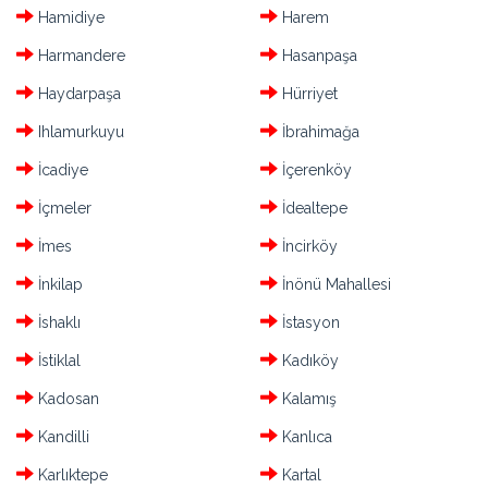
Hamidiye
Harem
Harmandere
Hasanpaşa
Haydarpaşa
Hürriyet
Ihlamurkuyu
İbrahimağa
İcadiye
İçerenköy
İçmeler
İdealtepe
İmes
İncirköy
İnkilap
İnönü Mahallesi
İshaklı
İstasyon
İstiklal
Kadıköy
Kadosan
Kalamış
Kandilli
Kanlıca
Karlıktepe
Kartal