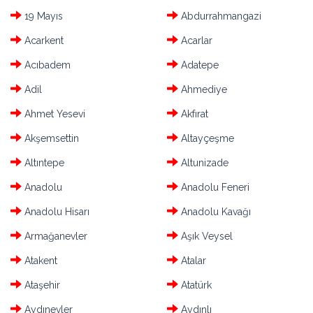
19 Mayıs
Abdurrahmangazi
Acarkent
Acarlar
Acıbadem
Adatepe
Adil
Ahmediye
Ahmet Yesevi
Akfırat
Akşemsettin
Altayçeşme
Altıntepe
Altunizade
Anadolu
Anadolu Feneri
Anadolu Hisarı
Anadolu Kavağı
Armağanevler
Aşık Veysel
Atakent
Atalar
Ataşehir
Atatürk
Aydınevler
Aydınlı