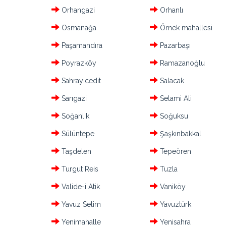
Orhangazi
Orhanlı
Osmanağa
Örnek mahallesi
Paşamandıra
Pazarbaşı
Poyrazköy
Ramazanoğlu
Sahrayıcedit
Salacak
Sarıgazi
Selami Ali
Soğanlık
Soğuksu
Sülüntepe
Şaşkınbakkal
Taşdelen
Tepeören
Turgut Reis
Tuzla
Valide-i Atik
Vaniköy
Yavuz Selim
Yavuztürk
Yenimahalle
Yenisahra