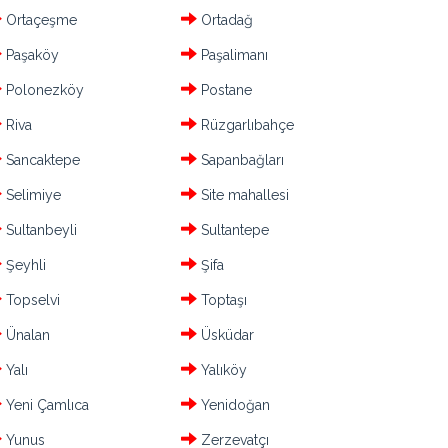
Ortaçeşme
Ortadağ
Paşaköy
Paşalimanı
Polonezköy
Postane
Riva
Rüzgarlıbahçe
Sancaktepe
Sapanbağları
Selimiye
Site mahallesi
Sultanbeyli
Sultantepe
Şeyhli
Şifa
Topselvi
Toptaşı
Ünalan
Üsküdar
Yalı
Yalıköy
Yeni Çamlıca
Yenidoğan
Yunus
Zerzevatçı