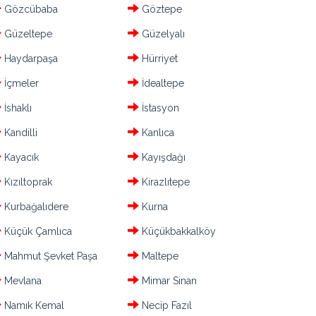
Gözcübaba
Göztepe
Güzeltepe
Güzelyalı
Haydarpaşa
Hürriyet
İçmeler
İdealtepe
İshaklı
İstasyon
Kandilli
Kanlıca
Kayacık
Kayışdağı
Kızıltoprak
Kirazlıtepe
Kurbağalıdere
Kurna
Küçük Çamlıca
Küçükbakkalköy
Mahmut Şevket Paşa
Maltepe
Mevlana
Mimar Sinan
Namık Kemal
Necip Fazıl