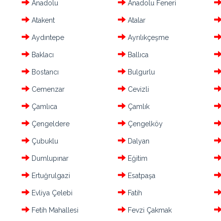
Anadolu
Anadolu Feneri
Atakent
Atalar
Aydıntepe
Ayrılıkçeşme
Baklacı
Ballıca
Bostancı
Bulgurlu
Cemenzar
Cevizli
Çamlıca
Çamlık
Çengeldere
Çengelköy
Çubuklu
Dalyan
Dumlupınar
Eğitim
Ertuğrulgazi
Esatpaşa
Evliya Çelebi
Fatih
Fetih Mahallesi
Fevzi Çakmak