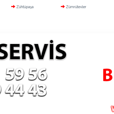
Zühtüpaşa
Zümrütevler