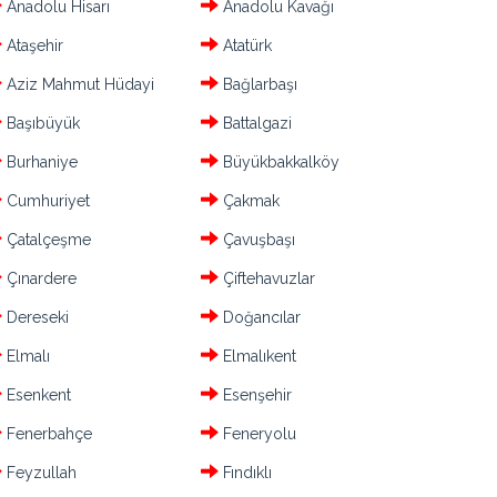
Anadolu Hisarı
Anadolu Kavağı
Ataşehir
Atatürk
Aziz Mahmut Hüdayi
Bağlarbaşı
Başıbüyük
Battalgazi
Burhaniye
Büyükbakkalköy
Cumhuriyet
Çakmak
Çatalçeşme
Çavuşbaşı
Çınardere
Çiftehavuzlar
Dereseki
Doğancılar
Elmalı
Elmalıkent
Esenkent
Esenşehir
Fenerbahçe
Feneryolu
Feyzullah
Fındıklı