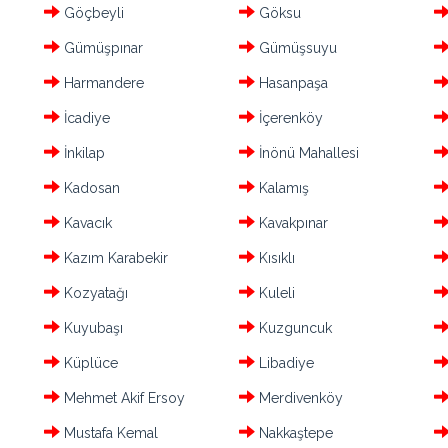
Göçbeyli
Göksu
Gümüşpınar
Gümüşsuyu
Harmandere
Hasanpaşa
İcadiye
İçerenköy
İnkilap
İnönü Mahallesi
Kadosan
Kalamış
Kavacık
Kavakpınar
Kazım Karabekir
Kısıklı
Kozyatağı
Kuleli
Kuyubaşı
Kuzguncuk
Küplüce
Libadiye
Mehmet Akif Ersoy
Merdivenköy
Mustafa Kemal
Nakkaştepe