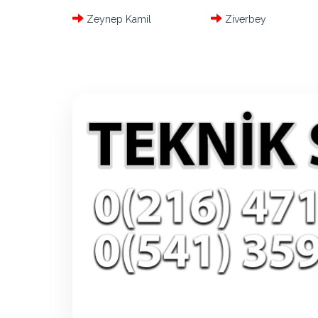
Zeynep Kamil
Ziverbey