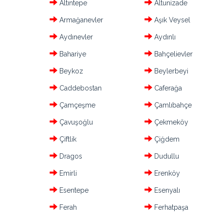
Altıntepe
Altunizade
Armağanevler
Aşık Veysel
Aydınevler
Aydınlı
Bahariye
Bahçelievler
Beykoz
Beylerbeyi
Caddebostan
Caferağa
Çamçeşme
Çamlıbahçe
Çavuşoğlu
Çekmeköy
Çiftlik
Çiğdem
Dragos
Dudullu
Emirli
Erenköy
Esentepe
Esenyalı
Ferah
Ferhatpaşa