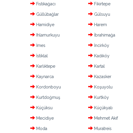
Fıstıkağacı
Fikirtepe
Güllübağlar
Gülsuyu
Hamidiye
Harem
Ihlamurkuyu
İbrahimağa
İmes
İncirköy
İstiklal
Kadıköy
Karlıktepe
Kartal
Kaynarca
Kazasker
Kordonboyu
Koşuyolu
Kurtdoğmuş
Kurtköy
Küçüksu
Küçükyalı
Mecidiye
Mehmet Akif
Moda
Muratreis