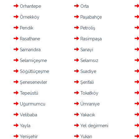
Orhantepe
Orta
Örnekköy
Paşabahçe
Pendik
Petroliş
Rasathane
Rasimpaşa
Samandıra
Sanayi
Selamiçeşme
Selamsız
Söğütlüçeşme
Suadiye
Şenesenevler
Şerifali
Tepeüstü
Tokatköy
Uğurmumcu
Ümraniye
Velibaba
Yakacık
Yayla
Yel değirmeni
Yenişehir
Yukarı